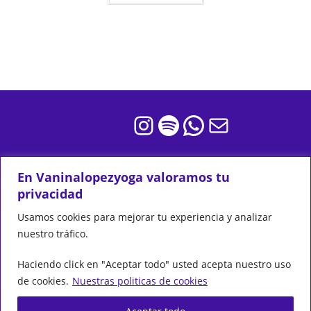
En Vaninalopezyoga valoramos tu
Domos Zen, Estancia grande
privacidad
San Luis
Usamos cookies para mejorar tu experiencia y analizar
nuestro tráfico.
Conoce más:
Chakras
Hatha Yoga
Tipos de Yoga
Haciendo click en "Aceptar todo" usted acepta nuestro uso
de cookies.
Nuestras politicas de cookies
Política de privacidad
Advertencias y consejos