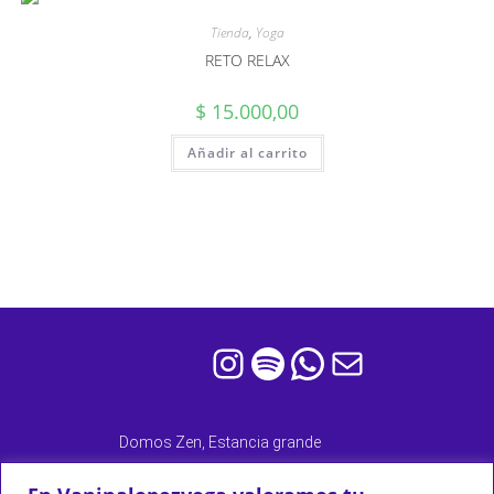
Tienda
,
Yoga
RETO RELAX
$
15.000,00
Añadir al carrito
Domos Zen, Estancia grande
San Luis